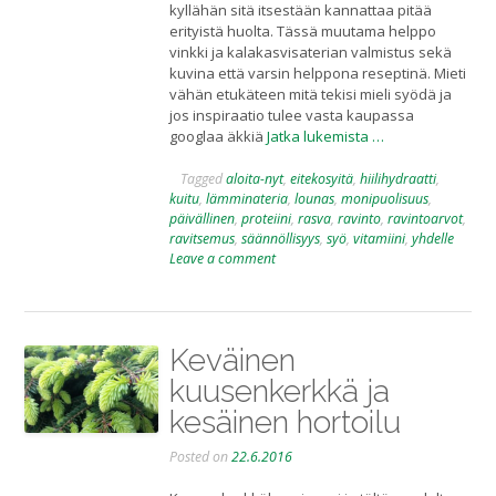
kyllähän sitä itsestään kannattaa pitää
erityistä huolta. Tässä muutama helppo
vinkki ja kalakasvisaterian valmistus sekä
kuvina että varsin helppona reseptinä. Mieti
vähän etukäteen mitä tekisi mieli syödä ja
jos inspiraatio tulee vasta kaupassa
googlaa äkkiä
Jatka lukemista …
Tagged
aloita-nyt
,
eitekosyitä
,
hiilihydraatti
,
kuitu
,
lämminateria
,
lounas
,
monipuolisuus
,
päivällinen
,
proteiini
,
rasva
,
ravinto
,
ravintoarvot
,
ravitsemus
,
säännöllisyys
,
syö
,
vitamiini
,
yhdelle
Leave a comment
Keväinen
kuusenkerkkä ja
kesäinen hortoilu
Posted on
22.6.2016