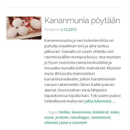
Kananmunia pöytään
Posted on
2.12.2015
Kananmunasta ja sen kolesterolista on
puhuttu maailman tovi ja aihe tuntuu
jatkuvan. Samalla on usein ohitettu sen
ravintosisällön monipuolisuus. Itse muistan
jo hyvin nuoresta nämä keskustelut ja
toisaalta munalla töihin mainokset. Muistan
myös 80-luvulla mainostetun
kananmunadieetin, jolloin kananmunien
varaan rakennettiin lähes kaikki päivän
ateriat. Huonostihan siinä lähipiirini
tapauksessa lopulta kävi. Toki paino putosi
hetkellisesti mutta niin
Jatka lukemista …
Tagged
herkku
,
kananmuna
,
kolesteroli
,
maku
,
muna
,
proteiini
,
rasvahappo
,
ravintoarvot
,
vitamiini
Leave a comment