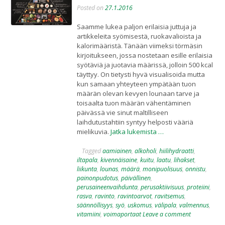
Posted on
27.1.2016
Saamme lukea paljon erilaisia juttuja ja
artikkeleita syömisestä, ruokavalioista ja
kalorimääristä. Tänään viimeksi törmäsin
kirjoitukseen, jossa nostetaan esille erilaisia
syötäviä ja juotavia määrissä, jolloin 500 kcal
täyttyy. On tietysti hyvä visualisoida mutta
kun samaan yhteyteen ympätään tuon
määrän olevan kevyen lounaan tarve ja
toisaalta tuon määrän vähentäminen
päivässä vie sinut maltilliseen
laihdutustahtiin syntyy helposti vääriä
mielikuvia.
Jatka lukemista …
Tagged
aamiainen
,
alkoholi
,
hiilihydraatti
,
iltapala
,
kivennäisaine
,
kuitu
,
laatu
,
lihakset
,
liikunta
,
lounas
,
määrä
,
monipuolisuus
,
onnistu
,
painonpudotus
,
päivällinen
,
perusaineenvaihdunta
,
perusaktiivisuus
,
proteiini
,
rasva
,
ravinto
,
ravintoarvot
,
ravitsemus
,
säännöllisyys
,
syö
,
uskomus
,
välipala
,
valmennus
,
vitamiini
,
voimaportaat
Leave a comment