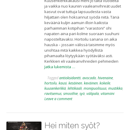
Kuusenkerkkäkausi meni jo tältä vuodelta
ja vaikka nuo kauniin vaaleanvihreät uudet
kasvut ovat tuttuja lapsuudesta vasta
hiljattain olen hoksannut syödä niitä. Tänä
keväänä kuljin aamuin illoin kaikista
parhaimman kotipihan ”varastoni” ohi
napaten aina pari-kolme suoraan suuhuni
naposteltavaksi. Hortoilu sanana on aika
hauska – jossain välissä taisimme myös
unohtaa mitä kaikkea hyödyllistä
pihamaalta löytyykään syötäväksi asti.
Kerkkien eli vaaleanvihreiden pehmeiden
Jatka lukemista …
Tagged
antioksidantti
,
avocado
,
hivenaine
,
hortoilu
,
kausi
,
kesäinen
,
keväinen
,
kokeile
,
kuusenkerkkä
,
lehtikaali
,
monipuolisuus
,
mustikka
,
ravitsemus
,
smoothie
,
syö
,
välipala
,
vitamiini
Leave a comment
Hei miten syöt?