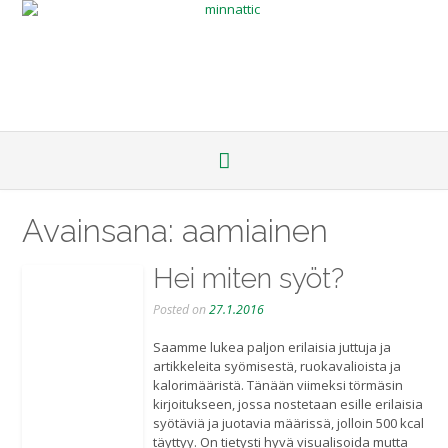
Avainsana:
aamiainen
Hei miten syöt?
Posted on
27.1.2016
Saamme lukea paljon erilaisia juttuja ja
artikkeleita syömisestä, ruokavalioista ja
kalorimääristä. Tänään viimeksi törmäsin
kirjoitukseen, jossa nostetaan esille erilaisia
syötäviä ja juotavia määrissä, jolloin 500 kcal
täyttyy. On tietysti hyvä visualisoida mutta