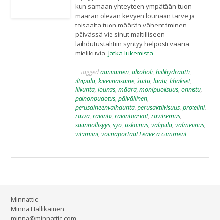
kun samaan yhteyteen ympätään tuon
määrän olevan kevyen lounaan tarve ja
toisaalta tuon määrän vähentäminen
päivässä vie sinut maltilliseen
laihdutustahtiin syntyy helposti vääriä
mielikuvia.
Jatka lukemista …
Tagged
aamiainen
,
alkoholi
,
hiilihydraatti
,
iltapala
,
kivennäisaine
,
kuitu
,
laatu
,
lihakset
,
liikunta
,
lounas
,
määrä
,
monipuolisuus
,
onnistu
,
painonpudotus
,
päivällinen
,
perusaineenvaihdunta
,
perusaktiivisuus
,
proteiini
,
rasva
,
ravinto
,
ravintoarvot
,
ravitsemus
,
säännöllisyys
,
syö
,
uskomus
,
välipala
,
valmennus
,
vitamiini
,
voimaportaat
Leave a comment
Minnattic
Minna Hallikainen
minna@minnattic.com