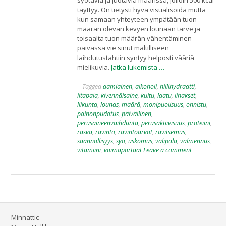
syötäviä ja juotavia määrissä, jolloin 500 kcal
täyttyy. On tietysti hyvä visualisoida mutta
kun samaan yhteyteen ympätään tuon
määrän olevan kevyen lounaan tarve ja
toisaalta tuon määrän vähentäminen
päivässä vie sinut maltilliseen
laihdutustahtiin syntyy helposti vääriä
mielikuvia.
Jatka lukemista …
Tagged
aamiainen
,
alkoholi
,
hiilihydraatti
,
iltapala
,
kivennäisaine
,
kuitu
,
laatu
,
lihakset
,
liikunta
,
lounas
,
määrä
,
monipuolisuus
,
onnistu
,
painonpudotus
,
päivällinen
,
perusaineenvaihdunta
,
perusaktiivisuus
,
proteiini
,
rasva
,
ravinto
,
ravintoarvot
,
ravitsemus
,
säännöllisyys
,
syö
,
uskomus
,
välipala
,
valmennus
,
vitamiini
,
voimaportaat
Leave a comment
Minnattic