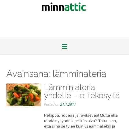
Avainsana:
lämminateria
Lämmin ateria
yhdelle – ei tekosyitä
Posted on
21.1.2017
Helppoa, nopeaa ja ravitsevaa! Mutta että
tehdä nyt yhdelle, mikä vaiva?! Totuus on,
että siinä se tulee kuin useammallekin ja