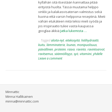
kyllähän sitä itsestään kannattaa pitää
erityistä huolta. Tässä muutama helppo
vinkki ja kalakasvisaterian valmistus sekä
kuvina että varsin helppona reseptinä. Mieti
vähän etukäteen mitä tekisi mieli syödä ja
jos inspiraatio tulee vasta kaupassa
googlaa äkkiä
Jatka lukemista …
Tagged
aloita-nyt
,
eitekosyitä
,
hiilihydraatti
,
kuitu
,
lämminateria
,
lounas
,
monipuolisuus
,
päivällinen
,
proteiini
,
rasva
,
ravinto
,
ravintoarvot
,
ravitsemus
,
säännöllisyys
,
syö
,
vitamiini
,
yhdelle
Leave a comment
Minnattic
Minna Hallikainen
minna@minnattic.com