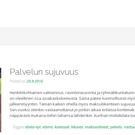
Palvelun sujuvuus
Posted on
20.9.2016
Henkilökohtainen valmennus, ravintoneuvonta ja ryhmäliikuntatunnit 
on oleellinen osa asiakaskokemusta. Sama pätee luonnollisesti myös 
jälleenmyyntiin. Tämän kaiken ohella myös maksuliikenteen sujuvuu
Sen vuoksi olenkin vastaanottanut jo jonkin aikaa erilaisia korttimak
näppärästi mukana mihin tahansa lähdenkin. Kunhan mobiilidata to
Tagged
aloita-nyt
,
elämä
,
kuntosali
,
liikunta
,
maksuvälineet
,
palvelu
,
ravits