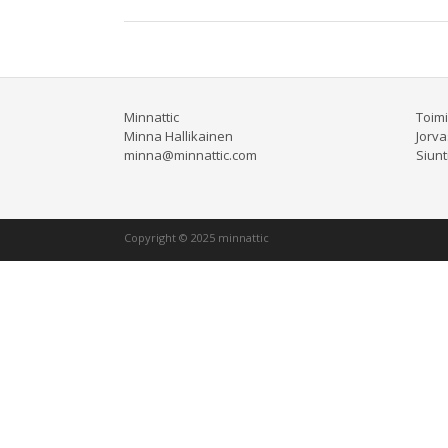
Minnattic
Toimi
Minna Hallikainen
Jorva
minna@minnattic.com
Siunt
Copyright © 2025 minnattic