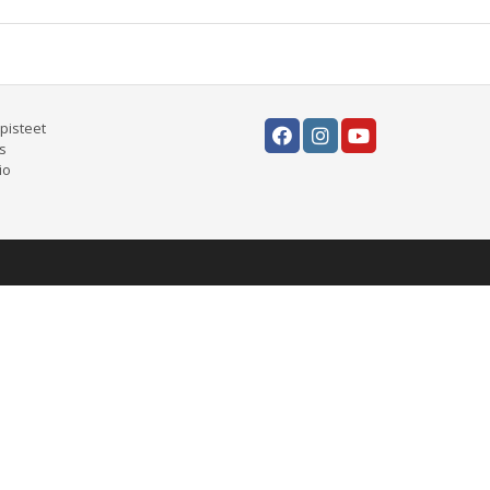
pisteet
s
io