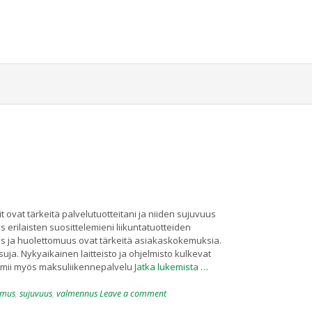
ovat tärkeitä palvelutuotteitani ja niiden sujuvuus
erilaisten suosittelemieni liikuntatuotteiden
s ja huolettomuus ovat tärkeitä asiakaskokemuksia.
suja. Nykyaikainen laitteisto ja ohjelmisto kulkevat
imii myös maksuliikennepalvelu
Jatka lukemista …
emus
,
sujuvuus
,
valmennus
Leave a comment