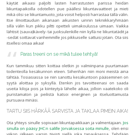
käytät aikaasi paljolti lasten harrastusten parissa heidän
liikuntapaikoilla odotellen pue päällesi liikuntavaatteet ja mieti
mikä olisi se liikuntamuoto, jota voisit helposti harrastaa tällä välin.
Itse ilmoittauduin aikanaan aikuisten uinnin tekniikkaryhmään
sillä välin kun pikku piltti opetteli uimakoulussa uimaan. Vaikka
lähtisit (sauva)kävely- tai juoksulenkille niin kyllä ne liikuntatädit ja
-sedät soittavat vanhemmille jos pikkuiselle sattuisi jotain. Ota siis
itsellesi omaa aikaa!
Paras treeni on se mikä tulee tehtyä!
Kun tammikuu sitten koittaa oletkin jo valmiinpana puurtamaan
todenteolla kesäkunnon eteen. Siihenhän niin moni meistä aina
tähtää. Tosiasiassa se niin sanottu kesäkuntoon pääseminen on
syytä aloittaa jo syksyllä. Etenkin jos tavoitteenasi on saada
useita kiloja pois ja kiinteytyä lähelle aikaa, jolloin vaatekoko oli
puristamaton ja peilistä katsoi energinen ja itseluottamusta
pursuava minäsi.
TARTU SIIS HÄRKÄÄ SARVISTA JA TAKLAA PIMEIN AIKA!
Ota yhteys sinulle sopivaan liikuntapaikkaan ja valmentajaan.
Jos
sinulla on pääsy JHC:n salille Jorvaksessa soita minulle
, olen ensi
viikon jälkeen varsin tiivisti siellä joka tapauksessa. Tehdään