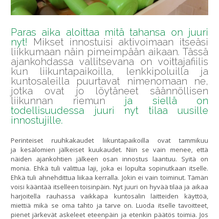
Paras aika aloittaa mitä tahansa on juuri
nyt!
Mikset innostuisi aktivoimaan itseäsi
liikkumaan näin pimeimpään aikaan. Tässä
ajankohdassa vallitsevana on voittajafiilis
kun liikuntapaikoilla, lenkkipoluilla ja
kuntosaleilla puurtavat nimenomaan ne,
jotka ovat jo löytäneet säännöllisen
liikunnan riemun
ja siellä on
todellisuudessa juuri nyt tilaa uusille
innostujille.
Perinteiset ruuhkakaudet liikuntapaikoilla ovat tammikuu
ja kesälomien jälkeiset kuukaudet. Niin se vain menee, että
näiden ajankohtien jälkeen osan innostus laantuu. Syitä on
monia. Ehkä tuli valittua laji, joka ei lopulta sopinutkaan itselle.
Ehkä tuli ahnehdittua liikaa kerralla. Jokin ei vain toiminut. Tämän
voisi kääntää itselleen toisinpäin. Nyt juuri on hyvää tilaa ja aikaa
harjoitella rauhassa vaikkapa kuntosalin laitteiden käyttöä,
miettiä mikä se oma tahto ja tarve on. Luoda itselle tavoitteet,
pienet järkevät askeleet eteenpäin ja etenkin päätös toimia. Jos